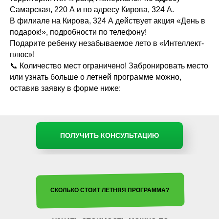
Самарская, 220 А и по адресу Кирова, 324 А.
ДОШКОЛЬНОЕ ОТДЕЛЕНИЕ:
В филиале на Кирова, 324 А действует акция «День в
пр. Кирова, 324 А
подарок!», подробности по телефону!
НАЧАЛЬНАЯ ШКОЛА:
ул. Пушкина,
Подарите ребенку незабываемое лето в «Интеллект-
280
плюс»!
📞 Количество мест ограничено! Забронировать место
СТАРШАЯ ШКОЛА:
ул. Чкалова, 72
или узнать больше о летней программе можно,
оставив заявку в форме ниже:
ШКОЛА 1−11 КЛАСС:
пр. Кирова,
324 Б
САД И ШКОЛА 1−11 КЛАССЫ:
ЖК
«Гранд Империалъ»
ПОЛУЧИТЬ КОНСУЛЬТАЦИЮ
СКОЛЬКО СТОИТ ЛЕТНЯЯ ПРОГРАММА?