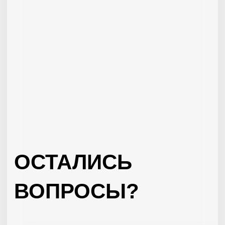
НАШИ АДРЕСА
ДОШКОЛЬНОЕ ОТДЕЛЕНИЕ: пр. Кирова, 324 А
НАЧАЛЬНАЯ ШКОЛА (1-4 классы) ул. Пушкина, 280
ШКОЛА (5-11 классы) ул. Чкалова, 72
САД И ШКОЛА 1 – 11 КЛАСС: ЖК «Гранд Империалъ»
КОНТАКТЫ
8 (903) 301 06 79
ОБРАТНЫЙ ЗВОНОК
ВАКАНСИИ
Аккаунт школы
Аккаунт детского сада