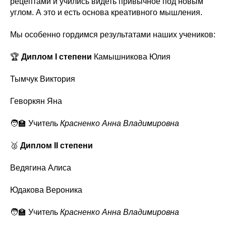
рецептами и учились видеть привычное под новым
углом. А это и есть основа креативного мышления.
Мы особенно гордимся результатами наших учеников:
🏆
Диплом I степени
Камышникова Юлия
Тымчук Виктория
Геворкян Яна
🧑‍🏫 Учитель
Красненко Анна Владимировна
🥈
Диплом II степени
Ведягина Алиса
Юдакова Вероника
🧑‍🏫 Учитель
Красненко Анна Владимировна