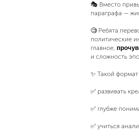
🎭 Вместо привы
параграфа — жи
🧐 Ребята перев
политические и
главное,
прочув
и сложность эпо
✨ Такой формат
✅ развивать кр
✅ глубже поним
✅ учиться анали