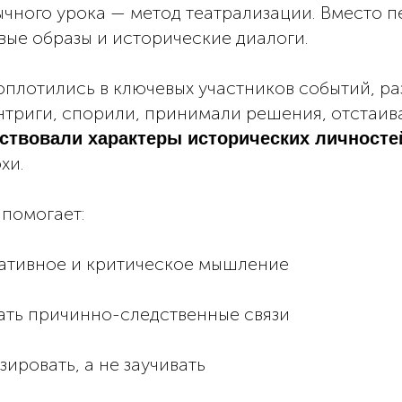
чного урока — метод театрализации. Вместо п
вые образы и исторические диалоги.
оплотились в ключевых участников событий, р
нтриги, спорили, принимали решения, отстаив
ствовали характеры исторических личносте
хи.
 помогает:
еативное и критическое мышление
ать причинно-следственные связи
зировать, а не заучивать