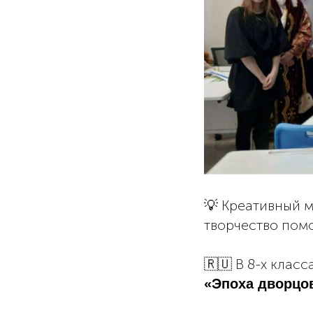
💡 Креативный м
творчество помо
🇷🇺 В 8-х клас
«Эпоха дворцо