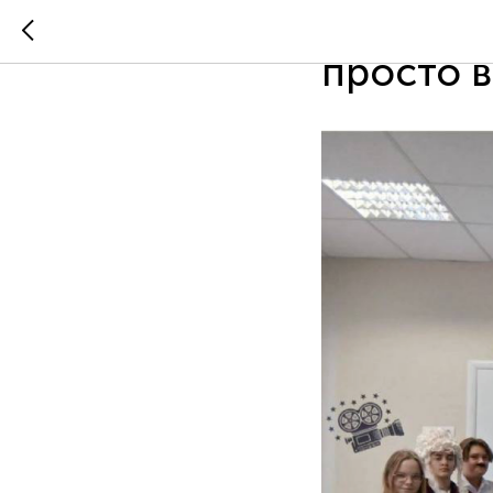
🎭📚 Ист
просто 