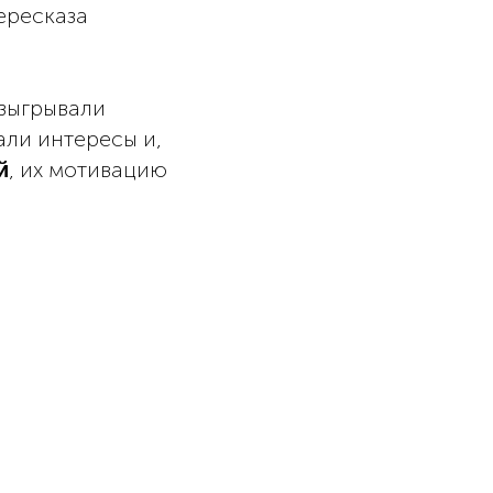
ересказа
азыгрывали
али интересы и,
, их мотивацию
й